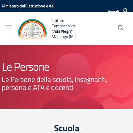
Vai ai contenuti
Vai al menu di navigazione
Vai al footer
Ministero dell'Istruzione e del
Accedi
Merito
Istituto
Comprensivo
"Ada Negri"
Magnago (MI)
Le Persone
Le Persone della scuola, insegnanti,
personale ATA e docenti
Scuola