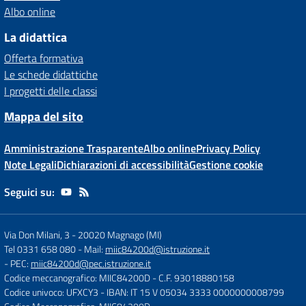
Albo online
La didattica
Offerta formativa
Le schede didattiche
I progetti delle classi
Mappa del sito
Amministrazione Trasparente
Albo online
Privacy Policy
Note Legali
Dichiarazioni di accessibilità
Gestione cookie
Seguici su:
Via Don Milani, 3
-
20020 Magnago (MI)
Tel 0331 658 080
- Mail:
miic84200d@istruzione.it
- PEC:
miic84200d@pec.istruzione.it
Codice meccanografico: MIIC84200D
- C.F. 93018880158
Codice univoco: UFXCY3
- IBAN: IT 15 V 05034 3333 0000000008799