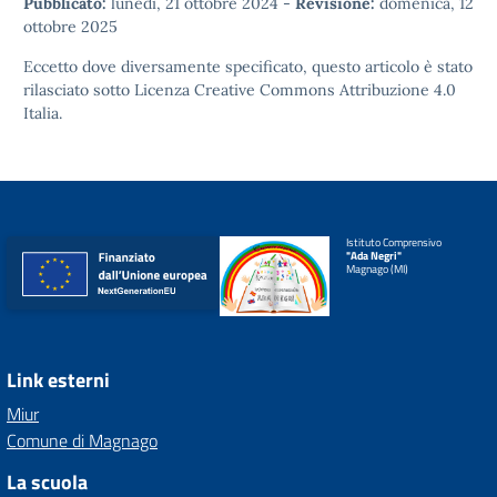
Pubblicato:
lunedì, 21 ottobre 2024
-
Revisione:
domenica, 12
ottobre 2025
Eccetto dove diversamente specificato, questo articolo è stato
rilasciato sotto
Licenza Creative Commons Attribuzione 4.0
Italia.
Istituto Comprensivo
"Ada Negri"
Magnago (MI)
Link esterni
Miur
Comune di Magnago
La scuola