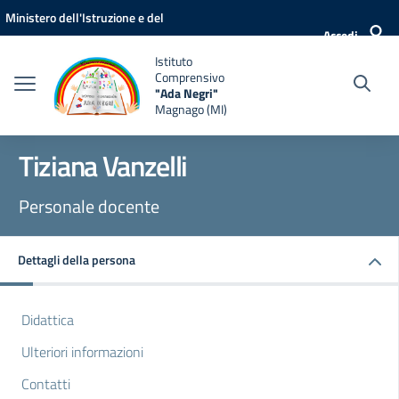
Vai ai contenuti
Vai al menu di navigazione
Vai al footer
Ministero dell'Istruzione e del
Accedi
Merito
Istituto
Comprensivo
"Ada Negri"
Magnago (MI)
Tiziana Vanzelli
Personale docente
Dettagli della persona
Didattica
Ulteriori informazioni
Contatti