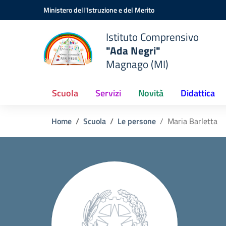
Vai ai contenuti
Vai al menu di navigazione
Vai al footer
Ministero dell'Istruzione e del Merito
Istituto Comprensivo
"Ada Negri"
Magnago (MI)
Scuola
Servizi
Novità
Didattica
Home
Scuola
Le persone
Maria Barletta