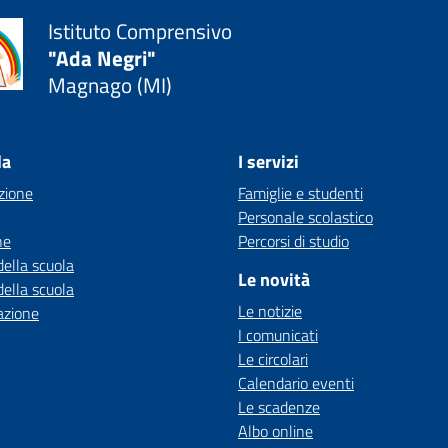
Istituto Comprensivo
"Ada Negri"
Magnago (MI)
la
I servizi
zione
Famiglie e studenti
Personale scolastico
ne
Percorsi di studio
della scuola
Le novità
della scuola
Le notizie
azione
I comunicati
Le circolari
Calendario eventi
Le scadenze
Albo online