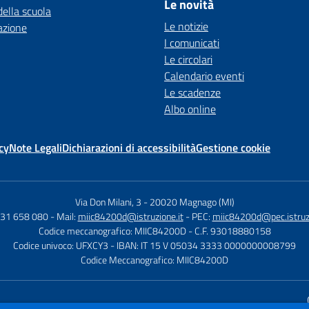
Le novità
della scuola
Le notizie
azione
I comunicati
Le circolari
Calendario eventi
Le scadenze
Albo online
cy
Note Legali
Dichiarazioni di accessibilità
Gestione cookie
Via Don Milani, 3
-
20020 Magnago (MI)
331 658 080
- Mail:
miic84200d@istruzione.it
- PEC:
miic84200d@pec.istruzi
Codice meccanografico: MIIC84200D
- C.F. 93018880158
Codice univoco: UFXCY3
- IBAN: IT 15 V 05034 3333 0000000008799
Codice Meccanografico: MIIC84200D