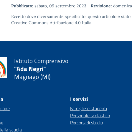
Pubblicato:
sabato, 09 settembre 2023
-
Revisione:
domenica,
Eccetto dove diversamente specificato, questo articolo è stato 
Creative Commons Attribuzione 4.0
Italia.
Istituto Comprensivo
"Ada Negri"
Magnago (MI)
la
I servizi
zione
Famiglie e studenti
Personale scolastico
ne
Percorsi di studio
della scuola