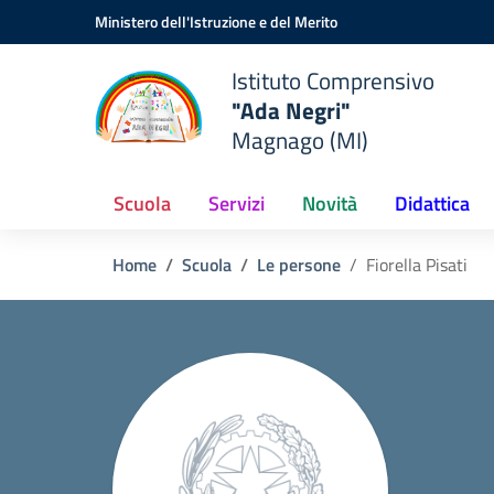
Vai ai contenuti
Vai al menu di navigazione
Vai al footer
Ministero dell'Istruzione e del Merito
Istituto Comprensivo
"Ada Negri"
Magnago (MI)
Scuola
Servizi
Novità
Didattica
Home
Scuola
Le persone
Fiorella Pisati