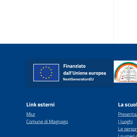
Link esterni
La scuo
Miur
Presenta
Comune di Magnago
I luoghi
Le perso
I numeri 