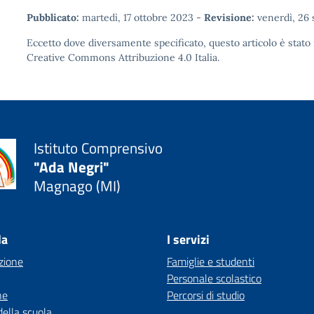
Pubblicato:
martedì, 17 ottobre 2023
-
Revisione:
venerdì, 26
Eccetto dove diversamente specificato, questo articolo è stato 
Creative Commons Attribuzione 4.0
Italia.
Istituto Comprensivo
"Ada Negri"
Magnago (MI)
la
I servizi
zione
Famiglie e studenti
Personale scolastico
ne
Percorsi di studio
della scuola