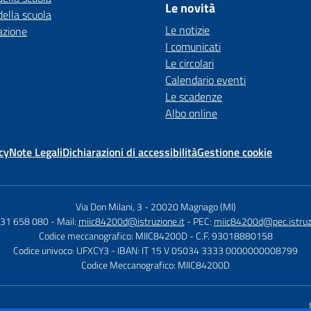
Le novità
della scuola
Le notizie
azione
I comunicati
Le circolari
Calendario eventi
Le scadenze
Albo online
cy
Note Legali
Dichiarazioni di accessibilità
Gestione cookie
Via Don Milani, 3
-
20020 Magnago (MI)
331 658 080
- Mail:
miic84200d@istruzione.it
- PEC:
miic84200d@pec.istruzi
Codice meccanografico: MIIC84200D
- C.F. 93018880158
Codice univoco: UFXCY3
- IBAN: IT 15 V 05034 3333 0000000008799
Codice Meccanografico: MIIC84200D