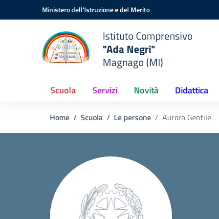
Vai ai contenuti
Vai al menu di navigazione
Vai al footer
Ministero dell'Istruzione e del Merito
Istituto Comprensivo
"Ada Negri"
Magnago (MI)
Scuola
Servizi
Novità
Didattica
Home
Scuola
Le persone
Aurora Gentile