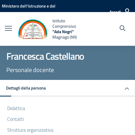
Vai ai contenuti
Vai al menu di navigazione
Vai al footer
Ministero dell'Istruzione e del
Accedi
Merito
Istituto
Comprensivo
"Ada Negri"
Magnago (MI)
Francesca Castellano
Personale docente
Dettagli della persona
Didattica
Contatti
Struttura organizzativa