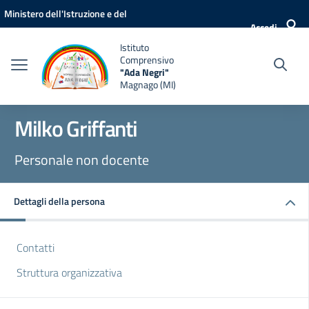
Vai ai contenuti
Vai al menu di navigazione
Vai al footer
Ministero dell'Istruzione e del
Accedi
Merito
Istituto
Comprensivo
"Ada Negri"
Magnago (MI)
Milko Griffanti
Personale non docente
Dettagli della persona
Contatti
Struttura organizzativa