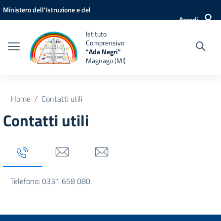
Vai ai contenuti
Vai al menu di navigazione
Vai al footer
Ministero dell'Istruzione e del
Accedi
Merito
Istituto
Comprensivo
"Ada Negri"
Magnago (MI)
Home
Contatti utili
Contatti utili
Tab titolo 1
Tab titolo 3
Tab titolo 4
Telefono: 0331 658 080