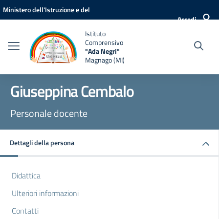
Vai ai contenuti
Vai al menu di navigazione
Vai al footer
Ministero dell'Istruzione e del
Accedi
Merito
Istituto
Comprensivo
"Ada Negri"
Magnago (MI)
Giuseppina Cembalo
Personale docente
Dettagli della persona
Didattica
Ulteriori informazioni
Contatti