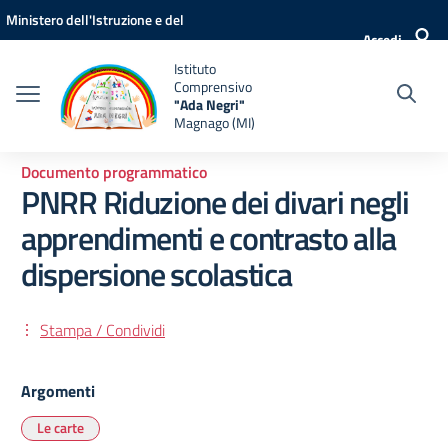
Vai ai contenuti
Vai al menu di navigazione
Vai al footer
Ministero dell'Istruzione e del
Accedi
Merito
Istituto
Comprensivo
"Ada Negri"
Magnago (MI)
Documento programmatico
PNRR Riduzione dei divari negli
apprendimenti e contrasto alla
dispersione scolastica
Stampa / Condividi
Argomenti
Le carte