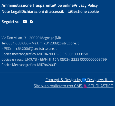
Amministrazione Trasparente
Albo online
Privacy Policy
Note Legali
Dichiarazioni di accessibilità
Gestione cookie
Seguici su:
Via Don Milani, 3
-
20020 Magnago (MI)
Tel 0331 658 080
- Mail:
miic84200d@istruzione.it
- PEC:
miic84200d@pec.istruzione.it
Codice meccanografico: MIIC84200D
- C.F. 93018880158
Codice univoco: UFXCY3
- IBAN: IT 15 V 05034 3333 0000000008799
Codice Meccanografico: MIIC84200D
Concept & Design by
Designers Italia
Sito web realizzato con CMS
SCUOLASTICO