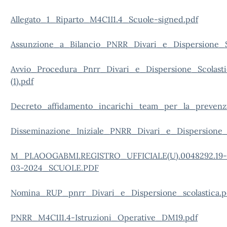
Allegato_1_Riparto_M4C1I1.4_Scuole-signed.pdf
Assunzione_a_Bilancio_PNRR_Divari_e_Dispersione_Sc
Avvio_Procedura_Pnrr_Divari_e_Dispersione_Scolasti
(1).pdf
Decreto_affidamento_incarichi_team_per_la_prevenzio
Disseminazione_Iniziale_PNRR_Divari_e_Dispersione_S
M_PI.AOOGABMI.REGISTRO_UFFICIALE(U).0048292.19-
03-2024_SCUOLE.PDF
Nomina_RUP_pnrr_Divari_e_Dispersione_scolastica.p
PNRR_M4C1I1.4-Istruzioni_Operative_DM19.pdf