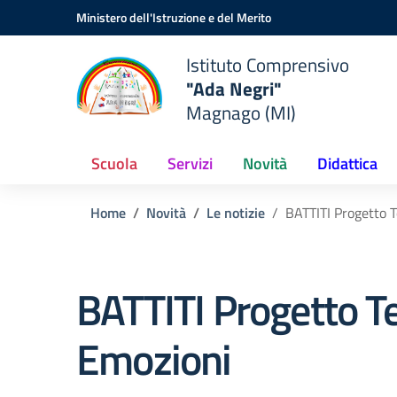
Vai ai contenuti
Vai al menu di navigazione
Vai al footer
Ministero dell'Istruzione e del Merito
Istituto Comprensivo
"Ada Negri"
Magnago (MI)
Scuola
Servizi
Novità
Didattica
Home
Novità
Le notizie
BATTITI Progetto 
BATTITI Progetto T
Emozioni