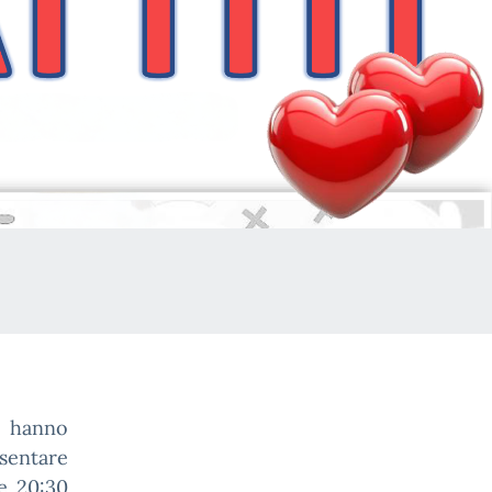
e hanno
esentare
e 20:30