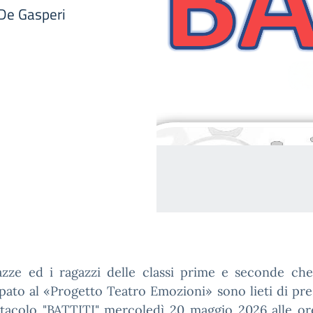
 De Gasperi
azze ed i ragazzi delle classi prime e seconde ch
pato al «Progetto Teatro Emozioni» sono lieti di pr
ttacolo "BATTITI" mercoledì 20 maggio 2026 alle or