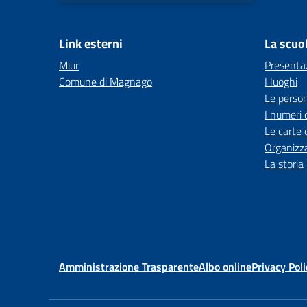
Link esterni
La scuo
Miur
Presenta
Comune di Magnago
I luoghi
Le perso
I numeri 
Le carte 
Organizz
La storia
Amministrazione Trasparente
Albo online
Privacy Poli