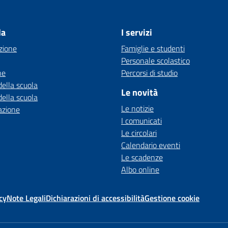
la
I servizi
zione
Famiglie e studenti
Personale scolastico
ne
Percorsi di studio
della scuola
Le novità
della scuola
Le notizie
azione
I comunicati
Le circolari
Calendario eventi
Le scadenze
Albo online
cy
Note Legali
Dichiarazioni di accessibilità
Gestione cookie