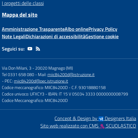
I progetti delle classi
Mappa del sito
Amministrazione Trasparente
Albo online
Privacy Policy
Note Legali
Dichiarazioni di accessibilità
Gestione cookie
Seguici su:
Via Don Milani, 3
-
20020 Magnago (MI)
Tel 0331 658 080
- Mail:
miic84200d@istruzione.it
- PEC:
miic84200d@pec.istruzione.it
Codice meccanografico: MIIC84200D
- C.F. 93018880158
Codice univoco: UFXCY3
- IBAN: IT 15 V 05034 3333 0000000008799
Codice Meccanografico: MIIC84200D
Concept & Design by
Designers Italia
Sito web realizzato con CMS
SCUOLASTICO