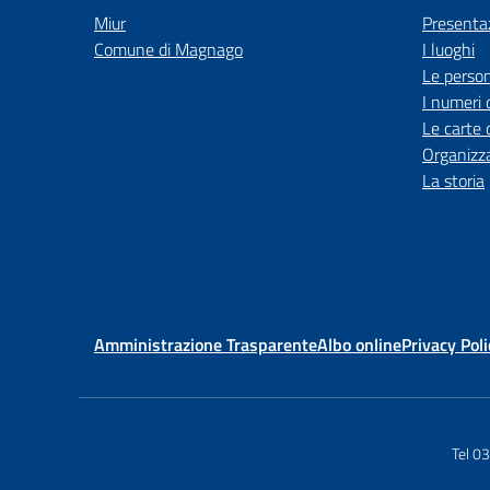
Miur
Presenta
Comune di Magnago
I luoghi
Le perso
I numeri 
Le carte 
Organizz
La storia
Amministrazione Trasparente
Albo online
Privacy Poli
Tel 0