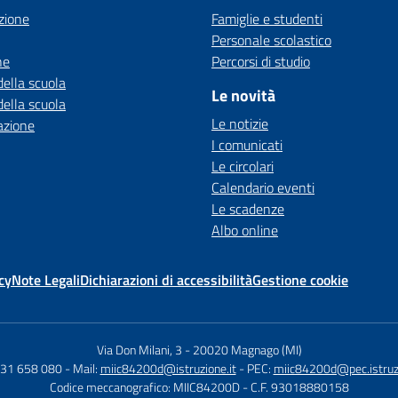
zione
Famiglie e studenti
Personale scolastico
ne
Percorsi di studio
della scuola
Le novità
della scuola
Le notizie
azione
I comunicati
Le circolari
Calendario eventi
Le scadenze
Albo online
cy
Note Legali
Dichiarazioni di accessibilità
Gestione cookie
Via Don Milani, 3
-
20020 Magnago (MI)
331 658 080
- Mail:
miic84200d@istruzione.it
- PEC:
miic84200d@pec.istruzi
Codice meccanografico: MIIC84200D
- C.F. 93018880158