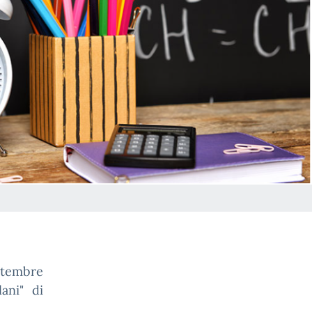
ettembre
ani" di