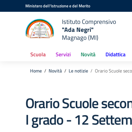
Vai ai contenuti
Vai al menu di navigazione
Vai al footer
Ministero dell'Istruzione e del Merito
Istituto Comprensivo
"Ada Negri"
Magnago (MI)
Scuola
Servizi
Novità
Didattica
Home
Novità
Le notizie
Orario Scuole seco
Orario Scuole secon
I grado - 12 Sette