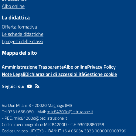
Albo online
La didattica
Offerta formativa
Le schede didattiche
I progetti delle classi
Mappa del sito
Amministrazione Trasparente
Albo online
Privacy Policy
Note Legali
Dichiarazioni di accessibilità
Gestione cookie
Seguici su:
Via Don Milani, 3
-
20020 Magnago (MI)
Tel 0331 658 080
- Mail:
miic84200d@istruzione.it
- PEC:
miic84200d@pec.istruzione.it
Codice meccanografico: MIIC84200D
- C.F. 93018880158
Codice univoco: UFXCY3
- IBAN: IT 15 V 05034 3333 0000000008799