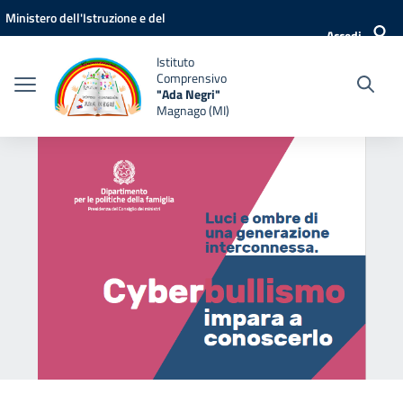
Vai ai contenuti
Vai al menu di navigazione
Vai al footer
Ministero dell'Istruzione e del
Accedi
Merito
Istituto
Comprensivo
"Ada Negri"
Magnago (MI)