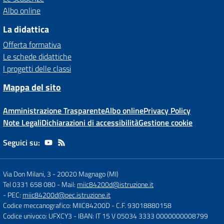
Albo online
La didattica
Offerta formativa
Le schede didattiche
I progetti delle classi
Mappa del sito
Amministrazione Trasparente
Albo online
Privacy Policy
Note Legali
Dichiarazioni di accessibilità
Gestione cookie
Seguici su:
Via Don Milani, 3
-
20020 Magnago (MI)
Tel 0331 658 080
- Mail:
miic84200d@istruzione.it
- PEC:
miic84200d@pec.istruzione.it
Codice meccanografico: MIIC84200D
- C.F. 93018880158
Codice univoco: UFXCY3
- IBAN: IT 15 V 05034 3333 0000000008799