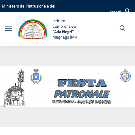
Vai ai contenuti
Vai al menu di navigazione
Vai al footer
Ministero dell'Istruzione e del
Accedi
Merito
Istituto
Comprensivo
"Ada Negri"
Magnago (MI)